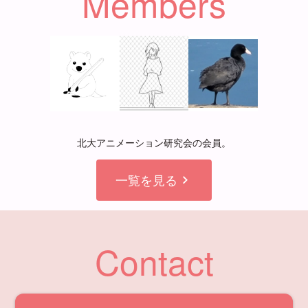
Members
北大アニメーション研究会の会員。
一覧を見る
chevron_right
Contact