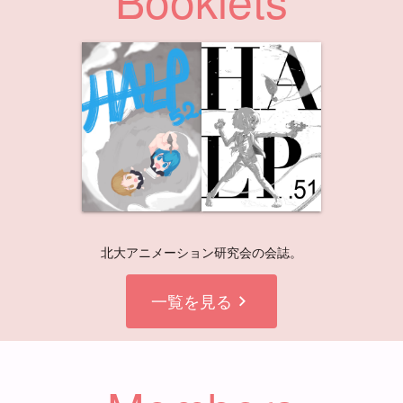
北大アニメーション研究会の会誌。
一覧を見る
chevron_right