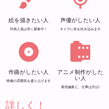
絵を描きたい人
声優がしたい人
作画人員は常に募集中！
キャラに命を吹き込みます
album
camera_roll
作曲がしたい人
アニメ制作がした
い人
映像の雰囲気を盛り上げます
着色編集と、仕事は沢山!
詳しく！