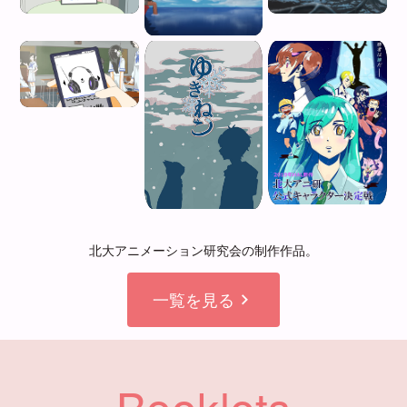
北大アニメーション研究会の制作作品。
一覧を見る
chevron_right
Booklets